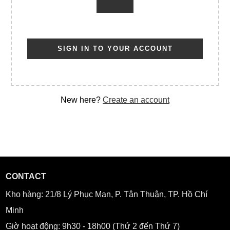
SIGN IN TO YOUR ACCOUNT
New here?
Create an account
CONTACT
Kho hàng:
21/8 Lý Phục Man, P. Tân Thuận, TP. Hồ Chí
Minh
Giờ hoạt động: 9h30 - 18h00 (Thứ 2 đến Thứ 7)