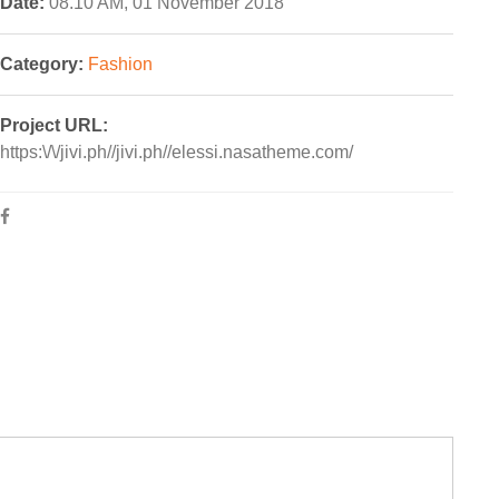
Date:
08.10 AM, 01 November 2018
Category:
Fashion
Project URL:
https:\/\/jivi.ph//jivi.ph//elessi.nasatheme.com/